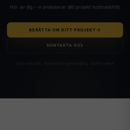
Hör av dig – vi analyserar ditt projekt kostnadsfritt.
BERÄTTA OM DITT PROJEKT
KONTAKTA OSS
Svar inom 24h · Kostnadsfri genomgång · GDPR-säkert