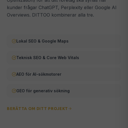
Optimization) för att ditt företag ska synas när
kunder frågar ChatGPT, Perplexity eller Google AI
Webmaster & Underhåll
🔧
Overviews. DITTOO kombinerar alla tre.
Säkerhet, uppdateringar & teknisk support
ALLA TJÄNSTER →
Lokal SEO & Google Maps
Teknisk SEO & Core Web Vitals
AEO för AI-sökmotorer
GEO för generativ sökning
BERÄTTA OM DITT PROJEKT