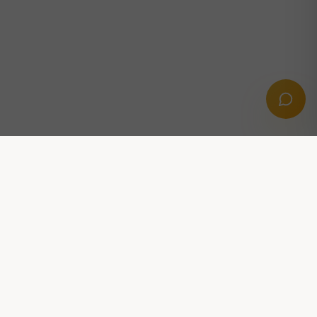
Professionella digitala lösningar med AI,
automation och tillväxt i fokus.
KONTAKTA OSS
Stridsvagnsvägen 14, 291 39 Kristianstad
hej@dittooai.com
FÖLJ OSS: