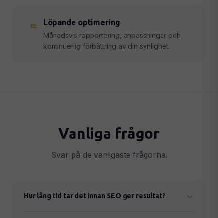
Löpande optimering
05
Månadsvis rapportering, anpassningar och
kontinuerlig förbättring av din synlighet.
Vanliga frågor
Svar på de vanligaste frågorna.
Hur lång tid tar det innan SEO ger resultat?
Lokal SEO kan ge synliga resultat inom 2–4 veckor.