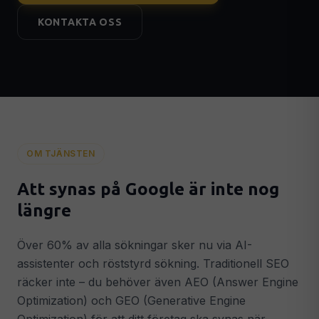
Leadgenerering & Google Ads
🎯
KONTAKTA OSS
Fler kvalificerade leads & kunder
Konverteringsoptimering
📈
Fler kunder från din befintliga trafik
Analytics & Tracking
📊
GA4, Search Console & datadrivna beslut
AI & AUTOMATION
OM TJÄNSTEN
AI-integrationer
🤖
Intelligenta AI-system i din verksamhet
Att synas på Google är inte nog
AI Chatbots
💬
längre
GPT-driven chatbot dygnet runt
Smart Automation
⚡
Över 60% av alla sökningar sker nu via AI-
Automatiserade flöden som sparar tid
assistenter och röststyrd sökning. Traditionell SEO
räcker inte – du behöver även AEO (Answer Engine
STRATEGI & SUPPORT
Optimization) och GEO (Generative Engine
Digital Strategi
🗺️
Konkret 90-dagarsplan för tillväxt