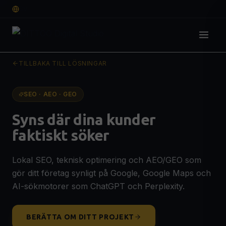
SV
TILLBAKA TILL LÖSNINGAR
Lösningar
DIGITAL GRUND
SEO · AEO · GEO
Webbdesign & Webbutveckling
🌐
Syns där dina kunder
Professionell hemsida som konverterar
faktiskt söker
E-handel
🛒
SEO-optimerad webshop för fler affärer
Lokal SEO, teknisk optimering och AEO/GEO som
Grafisk Design & Branding
🎨
gör ditt företag synligt på Google, Google Maps och
Logotyp, visuell identitet & guidelines
OFFERT
AI-sökmotorer som ChatGPT och Perplexity.
SYNLIGHET & TILLVÄXT
SEO, AEO & GEO-optimering
🔍
BERÄTTA OM DITT PROJEKT
Syns på Google, ChatGPT & AI-sökning