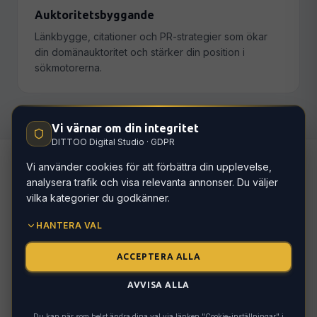
Auktoritetsbyggande
Länkbygge, citationer och PR-strategier som ökar
din domänauktoritet och stärker din position i
sökmotorerna.
Vi värnar om din integritet
DITTOO Digital Studio · GDPR
Vi använder cookies för att förbättra din upplevelse,
analysera trafik och visa relevanta annonser. Du väljer
Hur vi arbetar
vilka kategorier du godkänner.
HANTERA VAL
ACCEPTERA ALLA
SEO-analys
01
Vi granskar din nuvarande synlighet, tekniska
AVVISA ALLA
hälsa, nyckelord och konkurrenter.
Du kan när som helst ändra dina val via länken "Cookie-inställningar" i