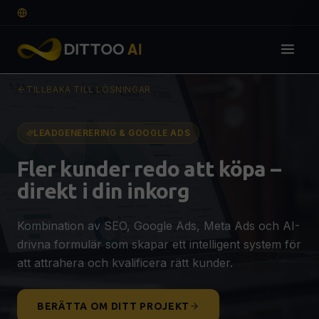
SV
TILLBAKA TILL LÖSNINGAR
Lösningar
DIGITAL GRUND
LEADGENERERING & GOOGLE ADS
Webbdesign & Webbutveckling
🌐
Fler kunder redo att köpa –
Professionell hemsida som konverterar
direkt i din inkorg
E-handel
🛒
SEO-optimerad webshop för fler affärer
Kombination av SEO, Google Ads, Meta Ads och AI-
Grafisk Design & Branding
🎨
drivna formulär som skapar ett intelligent system för
Logotyp, visuell identitet & guidelines
OFFERT
att attrahera och kvalificera rätt kunder.
SYNLIGHET & TILLVÄXT
SEO, AEO & GEO-optimering
🔍
BERÄTTA OM DITT PROJEKT
Syns på Google, ChatGPT & AI-sökning