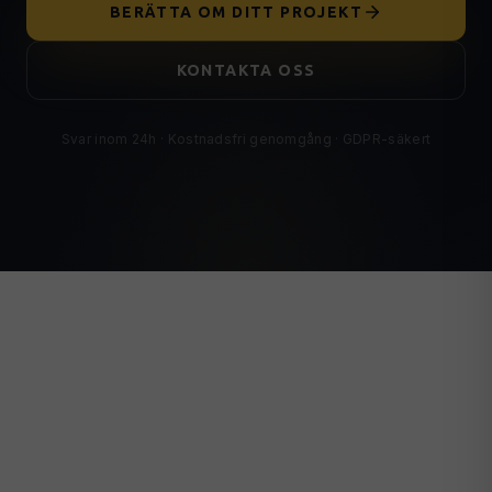
BERÄTTA OM DITT PROJEKT
KONTAKTA OSS
Svar inom 24h · Kostnadsfri genomgång · GDPR-säkert