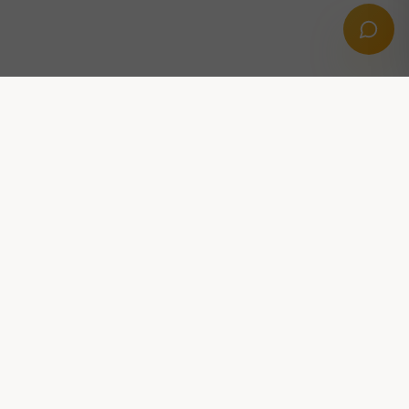
Professionella digitala lösningar med AI,
automation och tillväxt i fokus.
KONTAKTA OSS
Stridsvagnsvägen 14, 291 39 Kristianstad
hej@dittooai.com
FÖLJ OSS: