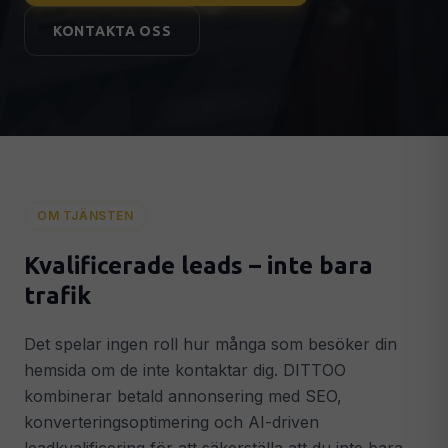
Leadgenerering & Google Ads
🎯
KONTAKTA OSS
Fler kvalificerade leads & kunder
Konverteringsoptimering
📈
Fler kunder från din befintliga trafik
Analytics & Tracking
📊
GA4, Search Console & datadrivna beslut
AI & AUTOMATION
OM TJÄNSTEN
AI-integrationer
🤖
Intelligenta AI-system i din verksamhet
Kvalificerade leads – inte bara
AI Chatbots
💬
trafik
GPT-driven chatbot dygnet runt
Smart Automation
⚡
Det spelar ingen roll hur många som besöker din
Automatiserade flöden som sparar tid
hemsida om de inte kontaktar dig. DITTOO
kombinerar betald annonsering med SEO,
STRATEGI & SUPPORT
konverteringsoptimering och AI-driven
Digital Strategi
🗺️
Konkret 90-dagarsplan för tillväxt