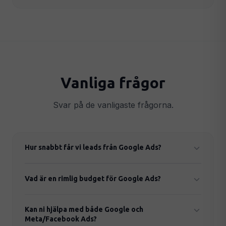
Vanliga frågor
Svar på de vanligaste frågorna.
Hur snabbt får vi leads från Google Ads?
Betalda kampanjer kan börja generera leads inom
Vad är en rimlig budget för Google Ads?
24–48 timmar från lansering.
Det beror på bransch och geografi. Vi
Kan ni hjälpa med både Google och
rekommenderar minst 5 000–10 000 kr/mån i
Meta/Facebook Ads?
annonsbudget för att se mätbara resultat.