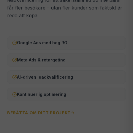
leadkvalificering för att säkerställa att du inte bara
får fler besökare – utan fler kunder som faktiskt är
Webmaster & Underhåll
🔧
redo att köpa.
Säkerhet, uppdateringar & teknisk support
ALLA TJÄNSTER →
Google Ads med hög ROI
Meta Ads & retargeting
AI-driven leadkvalificering
Kontinuerlig optimering
BERÄTTA OM DITT PROJEKT