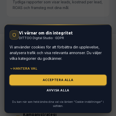
Tydliga rapporter som visar leads, kostnad per lead,
ROAS och framsteg mot dina mål.
Vi värnar om din integritet
DITTOO Digital Studio · GDPR
Vi använder cookies för att förbättra din upplevelse,
analysera trafik och visa relevanta annonser. Du väljer
Hur vi arbetar
vilka kategorier du godkänner.
HANTERA VAL
ACCEPTERA ALLA
Analys & målgrupp
01
Vilka är dina idealkunder? Vilka söktermer
AVVISA ALLA
använder de? Vi kartlägger och segmenterar.
Du kan när som helst ändra dina val via länken "Cookie-inställningar" i
sidfoten.
Kampanjstrategi